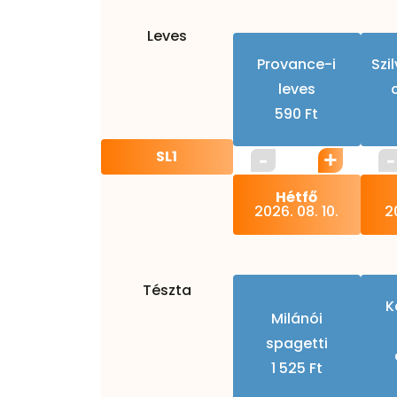
Leves
Provance-i
Szi
leves
590 Ft
SL1
Hétfő
2026. 08. 10.
20
Tészta
K
Milánói
spagetti
1 525 Ft