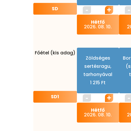
SD
Hétfő
2026. 08. 10.
20
Főétel (kis adag)
Zöldséges
Bor
sertésragu,
(s
tarhonyával
1 215 Ft
SD1
Hétfő
2026. 08. 10.
20