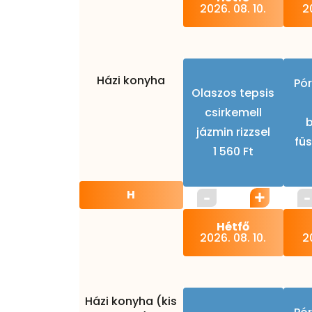
2026. 08. 10.
20
Házi konyha
Pó
Olaszos tepsis
csirkemell
jázmin rizzsel
füs
1 560 Ft
H
Hétfő
2026. 08. 10.
20
Házi konyha (kis