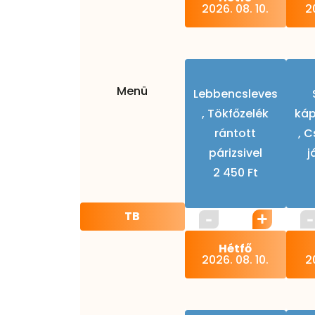
2026. 08. 10.
20
Menü
Lebbencsleves
, Tökfőzelék
káp
rántott
, 
párizsivel
j
2 450 Ft
TB
Hétfő
2026. 08. 10.
20