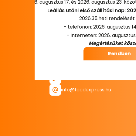
2026. augusztus 17. és 2026. augusztus 23. közö
Leállás utáni első szállítási nap: 2
2026.35.heti rendelését 
- telefonon: 2026. augusztus 14
Megértésüket kösz
Rendben
1144. Bp. Csertő utca 5-9
1135. Bp. Reitter Ferenc utca 84.
(Speciális)
+36-1-210-96-20
info@foodexpress.hu
Oldalak