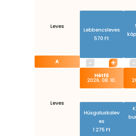
Leves
Lebbencsleves
káp
570 Ft
A
Hétfő
2026. 08. 10.
20
Leves
K
Húsgaluskalev
bu
es
1 275 Ft