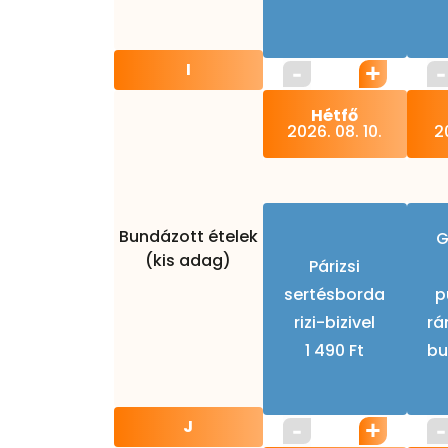
I
Hétfő
2026. 08. 10.
20
Bundázott ételek
G
(kis adag)
Párizsi
sertésborda
p
rizi-bizivel
rá
1 490 Ft
bu
J