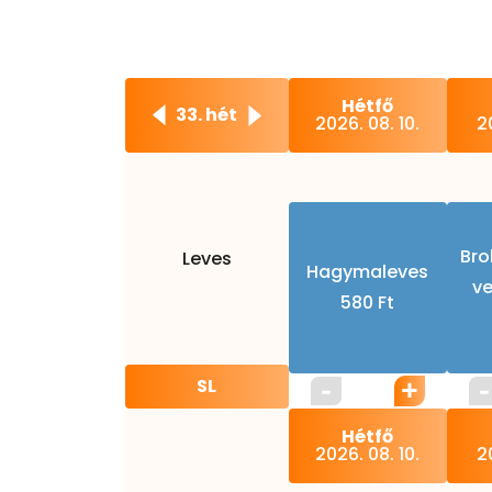
Hétfő
33. hét
2026. 08. 10.
20
Bro
Leves
Hagymaleves
ve
580 Ft
SL
Hétfő
2026. 08. 10.
20