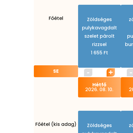
Főétel
Zöldséges
z
pulykavagdalt
szelet párolt
pu
rizzsel
bu
1 655 Ft
SE
Hétfő
2026. 08. 10.
20
Főétel (kis adag)
Zöldséges
z