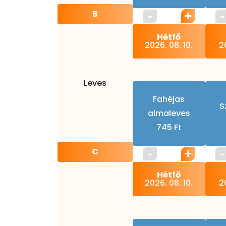
B
Hétfő
2026. 08. 10.
20
Leves
Fahéjas
S
almaleves
745 Ft
C
Hétfő
2026. 08. 10.
20