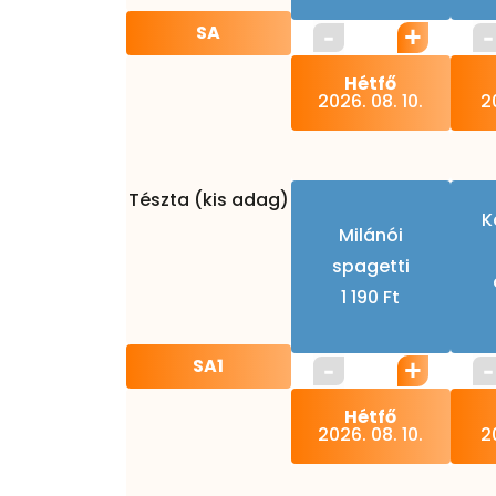
SA
Hétfő
2026. 08. 10.
20
Tészta (kis adag)
K
Milánói
spagetti
1 190 Ft
SA1
Hétfő
2026. 08. 10.
20