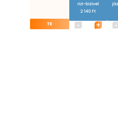
rizi-bizivel
já
2 140 Ft
TE