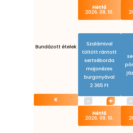
Hétfő
2026. 08. 10.
20
Szalámival
Bundázott ételek
töltött rántott
se
sertséborda
pó
majonézes
já
burgonyával
2 365 Ft
K
Hétfő
2026. 08. 10.
20