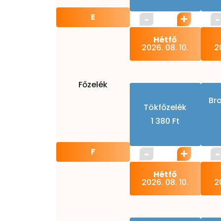
E
Hétfő
2026. 08. 10.
20
Főzelék
Bro
Tökfőzelék
1 380 Ft
F
Hétfő
2026. 08. 10.
20