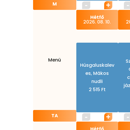
M
Hétfő
2026. 08. 10.
20
Menü
Sz
Húsgaluskalev
es, Mákos
c
nudli
já
2 515 Ft
TA
Hétfő