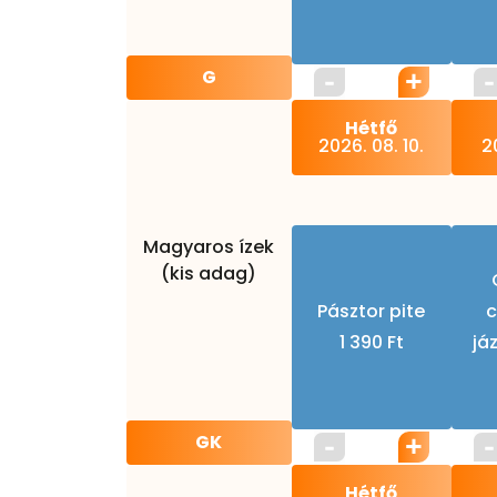
G
Hétfő
2026. 08. 10.
20
Magyaros ízek
(kis adag)
Pásztor pite
c
1 390 Ft
já
GK
Hétfő