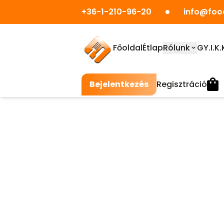
+36-1-210-96-20
info@foo
Főoldal
Étlap
Rólunk
GY.I.K.
Bejelentkezés
Regisztráció